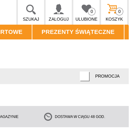
0
0
SZUKAJ
ZALOGUJ
ULUBIONE
KOSZYK
ORTOWE
PREZENTY ŚWIĄTECZNE
PROMOCJA
AGAZYNIE
DOSTAWA W CIĄGU 48 GOD.