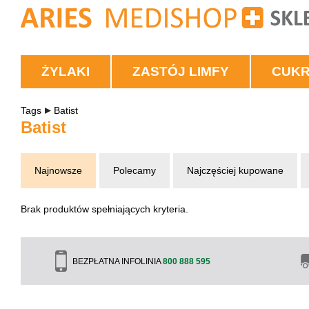
ŻYLAKI
ZASTÓJ LIMFY
CUK
Tags
Batist
Batist
Najnowsze
Polecamy
Najczęściej kupowane
Brak produktów spełniających kryteria.
BEZPŁATNA INFOLINIA
800 888 595