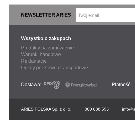
NEWSLETTER ARIES
Wszystko o zakupach
Produkty na zamówienie
Warunki handlowe
Reklamacje
Opłaty pocztowe i transportowe
Dostawa:
Płatność:
ARIES POLSKA Sp. z o. o.
800 888 595
info@a