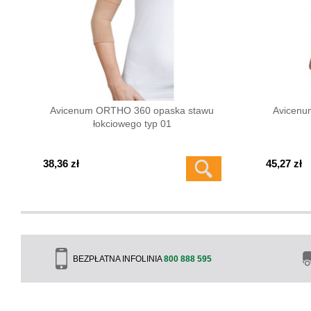
Avicenum ORTHO 360 opaska stawu
Avicenu
łokciowego typ 01
38,36 zł
45,27 zł
BEZPŁATNA INFOLINIA
800 888 595