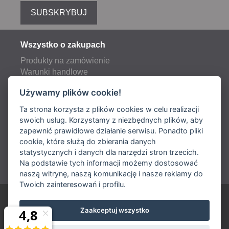
SUBSKRYBUJ
Wszystko o zakupach
Produkty na zamówienie
Warunki handlowe
Reklamacje
Używamy plików cookie!
Opłaty pocztowe i transportowe
Ta strona korzysta z plików cookies w celu realizacji
swoich usług. Korzystamy z niezbędnych plików, aby
zapewnić prawidłowe działanie serwisu. Ponadto pliki
Dostawa:
cookie, które służą do zbierania danych
statystycznych i danych dla narzędzi stron trzecich.
Płatność:
Na podstawie tych informacji możemy dostosować
naszą witrynę, naszą komunikację i nasze reklamy do
Twoich zainteresowań i profilu.
ARIES POLSKA Sp. z o. o.
Zaakceptuj wszystko
800 888 595