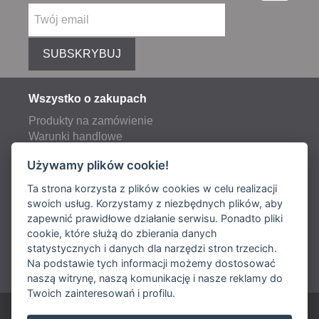
SUBSKRYBUJ
Wszystko o zakupach
Produkty na zamówienie
Warunki handlowe
Reklamacje
Używamy plików cookie!
Opłaty pocztowe i transportowe
Ta strona korzysta z plików cookies w celu realizacji
swoich usług. Korzystamy z niezbędnych plików, aby
zapewnić prawidłowe działanie serwisu. Ponadto pliki
Dostawa:
cookie, które służą do zbierania danych
statystycznych i danych dla narzędzi stron trzecich.
Płatność:
Na podstawie tych informacji możemy dostosować
naszą witrynę, naszą komunikację i nasze reklamy do
Twoich zainteresowań i profilu.
ARIES POLSKA Sp. z o. o.