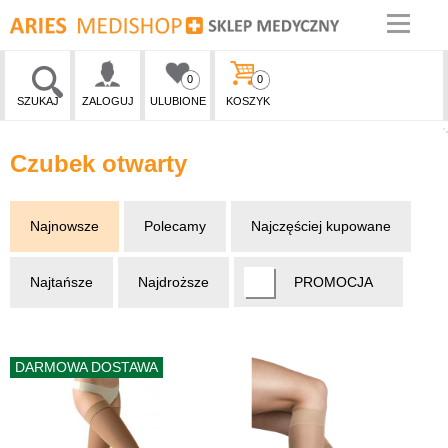
0
0
SZUKAJ
ZALOGUJ
ULUBIONE
KOSZYK
Czubek otwarty
Najnowsze
Polecamy
Najczęściej kupowane
Najtańsze
Najdroższe
PROMOCJA
DARMOWA DOSTAWA