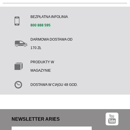
BEZPŁATNA INFOLINIA
800 888 595
DARMOWA DOSTAWA OD
170 ZŁ
PRODUKTY W
MAGAZYNIE
DOSTAWA W CIĄGU 48 GOD.
NEWSLETTER ARIES