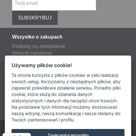
SUBSKRYBUJ
Wszystko o zakupach
Produkty na zamówienie
Warunki handlowe
Reklamacje
Używamy plików cookie!
Opłaty pocztowe i transportowe
Ta strona korzysta z plików cookies w celu realizacji
swoich usług. Korzystamy z niezbędnych plików, aby
zapewnić prawidłowe działanie serwisu. Ponadto pliki
Dostawa:
cookie, które służą do zbierania danych
statystycznych i danych dla narzędzi stron trzecich.
Płatność:
Na podstawie tych informacji możemy dostosować
naszą witrynę, naszą komunikację i nasze reklamy do
Twoich zainteresowań i profilu.
ARIES POLSKA Sp. z o. o.
Zaakceptuj wszystko