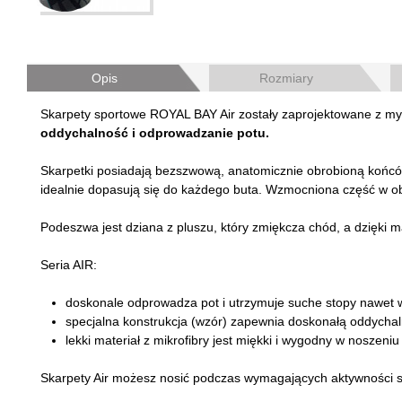
Opis
Rozmiary
Skarpety sportowe ROYAL BAY Air zostały zaprojektowane z my
oddychalność i odprowadzanie potu.
Skarpetki posiadają bezszwową, anatomicznie obrobioną końcó
idealnie dopasują się do każdego buta. Wzmocniona część w ob
Podeszwa jest dziana z pluszu, który zmiękcza chód, a dzięki 
Seria AIR:
doskonale odprowadza pot i utrzymuje suche stopy nawet w
specjalna konstrukcja (wzór) zapewnia doskonałą oddycha
lekki materiał z mikrofibry jest miękki i wygodny w noszeniu
Skarpety Air możesz nosić podczas wymagających aktywności spo