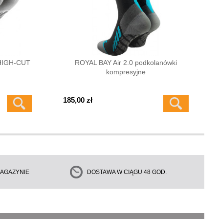
 HIGH-CUT
ROYAL BAY Air 2.0 podkolanówki
kompresyjne
185,00 zł
AGAZYNIE
DOSTAWA W CIĄGU 48 GOD.