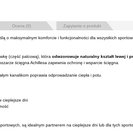
Ocena (0)
Zapytanie o produkt
ślą o maksymalnym komforcie i funkcjonalności dla wszystkich sport
wkę (część palcową), która
odwzorowuje naturalny kształt lewej i p
szarze ścięgna Achillesa zapewnia ochronę i wsparcie ścięgna.
małym kanalikom poprawia odprowadzanie ciepła i potu.
 cieplejsze dni
lność
rtowych, są idealnym partnerem na cieplejsze dni lub dla tych sporto