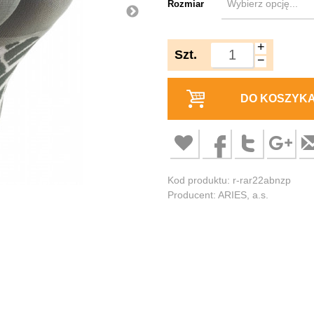
Rozmiar
+
Szt.
−
DO KOSZYK
Kod produktu: r-rar22abnzp
Producent: ARIES, a.s.