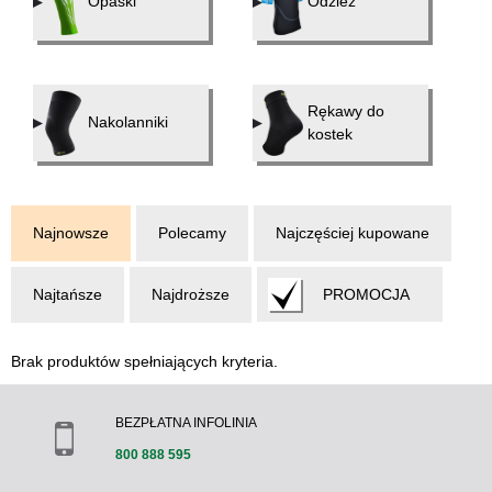
Opaski
Odzież
Rękawy do
Nakolanniki
kostek
Najnowsze
Polecamy
Najczęściej kupowane
Najtańsze
Najdroższe
PROMOCJA
Brak produktów spełniających kryteria.
BEZPŁATNA INFOLINIA
800 888 595