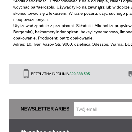
Środki ostrożności: Przechowywać z dala od ciepła, iskier i og
wdychać par/aerozolu. Używać tylko na zewnątrz lub w dobrze w
skonsultować się z lekarzem. W razie pożaru: użyć suchego pi
nieupoważnionych.
Utylizować zgodnie z przepisami. Składniki: Alkohol izopropylow
Bergamia), heksametylindanopiran, heksyl cynamonowy, limonen, li
opakowanie. Producent: patrz opakowanie.
Adres: 10, Ivan Vazov Str, 9000, dzielnica Odessos, Warna, B
BEZPŁATNA INFOLINIA
800 888 595
NEWSLETTER ARIES
Wszystko o zakupach