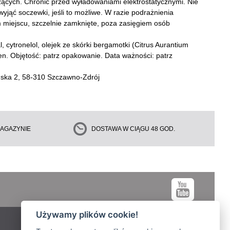
rzących. Chronić przed wyładowaniami elektrostatycznymi. Nie
jąć soczewki, jeśli to możliwe. W razie podrażnienia
 miejscu, szczelnie zamknięte, poza zasięgiem osób
 cytronelol, olejek ze skórki bergamotki (Citrus Aurantium
inen. Objętość: patrz opakowanie. Data ważności: patrz
ńska 2, 58-310 Szczawno-Zdrój
AGAZYNIE
DOSTAWA W CIĄGU 48 GOD.
Używamy plików cookie!