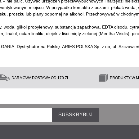
nia – nie palić. Używać urządzeń przeciwwybuchowych i narzędzi nieisk
entylowanym miejscu. W przypadku kontaktu z oczami: płukać wodą, wy
asku, proszku lub piany odpornej na alkohol. Przechowywać w chłodnym
y, woda, glikol propylenowy, substancja zapachowa, EDTA disodu, cytral,
nalol, octan linalilu, olejek z liści mięty zielonej (Mentha Viridis), p
UŁGARIA. Dystrybutor na Polskę: ARIES POLSKA Sp. z oo, ul. Szczawie
DARMOWA DOSTAWA OD 170 ZŁ
PRODUKTY W M
SUBSKRYBUJ