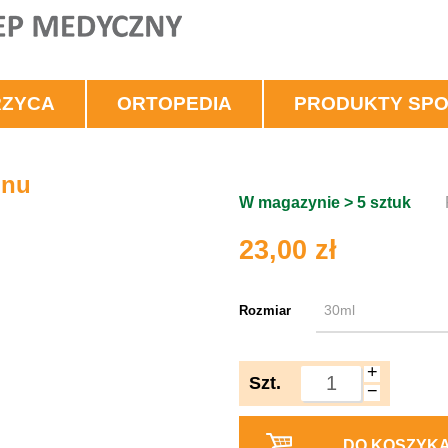
RZYCA
ORTOPEDIA
PRODUKTY SP
onu
W magazynie > 5 sztuk
23,00 zł
Rozmiar
+
Szt.
−
DO KOSZYK