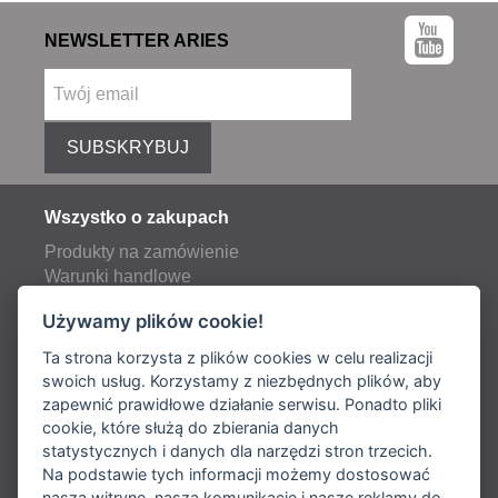
NEWSLETTER ARIES
SUBSKRYBUJ
Wszystko o zakupach
Produkty na zamówienie
Warunki handlowe
Reklamacje
Używamy plików cookie!
Opłaty pocztowe i transportowe
Ta strona korzysta z plików cookies w celu realizacji
swoich usług. Korzystamy z niezbędnych plików, aby
zapewnić prawidłowe działanie serwisu. Ponadto pliki
Dostawa:
cookie, które służą do zbierania danych
statystycznych i danych dla narzędzi stron trzecich.
Płatność:
Na podstawie tych informacji możemy dostosować
naszą witrynę, naszą komunikację i nasze reklamy do