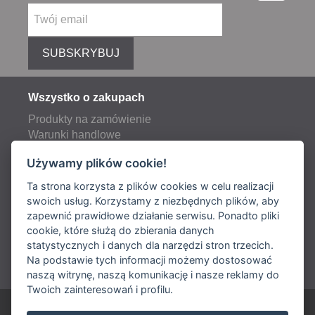
SUBSKRYBUJ
Wszystko o zakupach
Produkty na zamówienie
Warunki handlowe
Reklamacje
Używamy plików cookie!
Opłaty pocztowe i transportowe
Ta strona korzysta z plików cookies w celu realizacji
swoich usług. Korzystamy z niezbędnych plików, aby
zapewnić prawidłowe działanie serwisu. Ponadto pliki
Dostawa:
cookie, które służą do zbierania danych
statystycznych i danych dla narzędzi stron trzecich.
Płatność:
Na podstawie tych informacji możemy dostosować
naszą witrynę, naszą komunikację i nasze reklamy do
Twoich zainteresowań i profilu.
ARIES POLSKA Sp. z o. o.