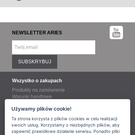
NEWSLETTER ARIES
SUBSKRYBUJ
Wszystko o zakupach
Produkty na zamówienie
Warunki handlowe
Reklamacje
Używamy plików cookie!
Opłaty pocztowe i transportowe
Ta strona korzysta z plików cookies w celu realizacji
swoich usług. Korzystamy z niezbędnych plików, aby
zapewnić prawidłowe działanie serwisu. Ponadto pliki