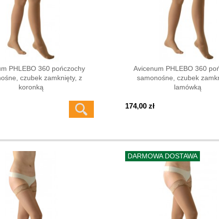
um PHLEBO 360 pończochy
Avicenum PHLEBO 360 po
ośne, czubek zamknięty, z
samonośne, czubek zamkni
koronką
lamówką
174,00 zł
DARMOWA DOSTAWA