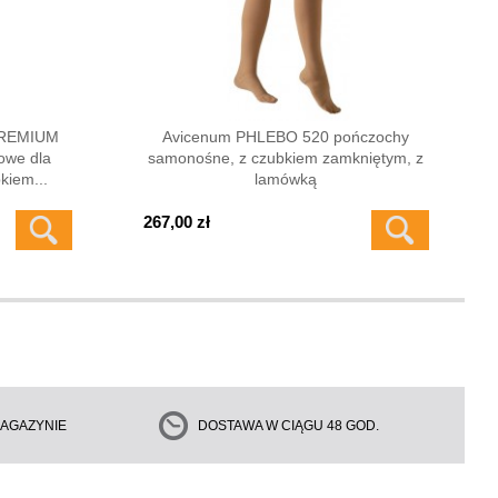
PREMIUM
Avicenum PHLEBO 520 pończochy
owe dla
samonośne, z czubkiem zamkniętym, z
kiem...
lamówką
267,00 zł
AGAZYNIE
DOSTAWA W CIĄGU 48 GOD.