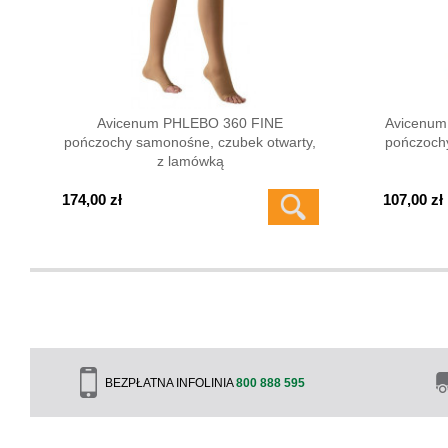
Avicenum PHLEBO 360 FINE
Avicenu
pończochy samonośne, czubek otwarty,
pończoch
z lamówką
174,00 zł
107,00 zł
BEZPŁATNA INFOLINIA
800 888 595