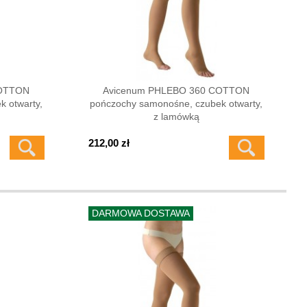
COTTON
Avicenum PHLEBO 360 COTTON
 otwarty,
pończochy samonośne, czubek otwarty,
z lamówką
212,00 zł
DARMOWA DOSTAWA