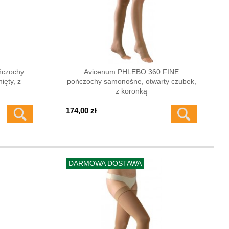
ńczochy
Avicenum PHLEBO 360 FINE
ęty, z
pończochy samonośne, otwarty czubek,
z koronką
174,00 zł
DARMOWA DOSTAWA