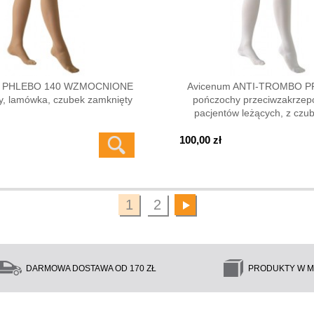
m PHLEBO 140 WZMOCNIONE
Avicenum ANTI-TROMBO 
y, lamówka, czubek zamknięty
pończochy przeciwzakrzep
pacjentów leżących, z czub
100,00 zł
1
2
DARMOWA DOSTAWA OD 170 ZŁ
PRODUKTY W M